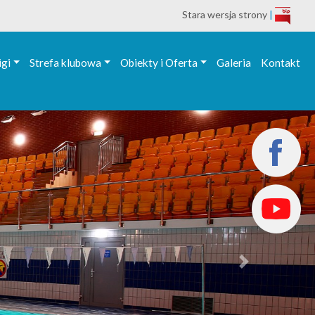
Stara wersja strony
|
igi
Strefa klubowa
Obiekty i Oferta
Galeria
Kontakt
Next