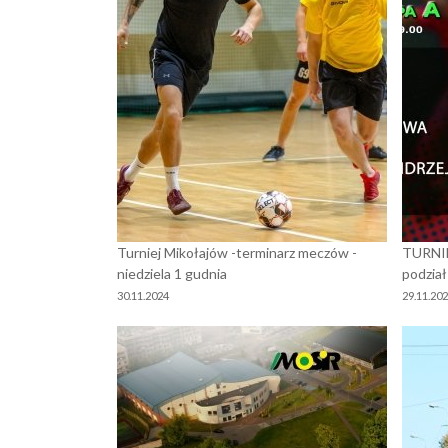
Turniej Mikołajów -terminarz meczów -
TURNIE
niedziela 1 gudnia
podział
30.11.2024
29.11.20