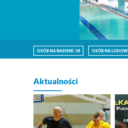
OSÓB NA BASENIE: 38
OSÓB NA LODOWI
Aktualności