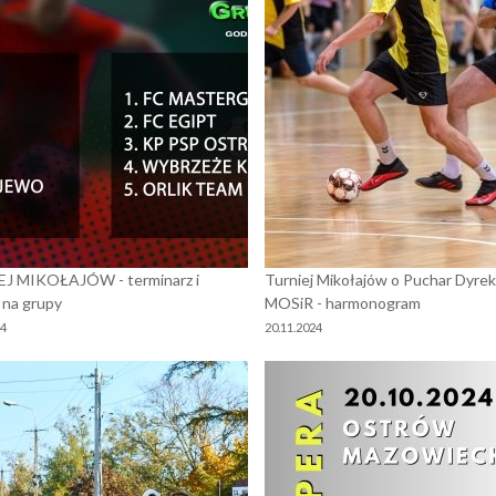
J MIKOŁAJÓW - terminarz i
Turniej Mikołajów o Puchar Dyrek
 na grupy
MOSiR - harmonogram
24
20.11.2024