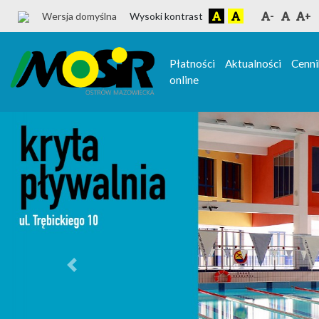
Wersja domyślna
Wysoki kontrast
-
+
Płatności
Aktualności
Cenni
online
Previous