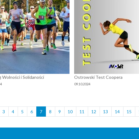
g Wolności i Solidaności
Ostrowski Test Coopera
24
09.10.2024
3
4
5
6
7
8
9
10
11
12
13
14
15